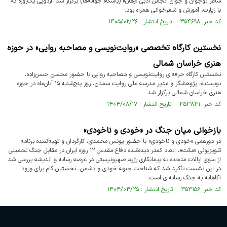
شاعر نوجوان و جوان انجمن ادبی «رهان» (باشگاه جوانه‌ها) برگزار شد؛ اردویی یک‌روزه که
با زیارت، آموزش و شعرخوانی همراه بود.
کد خبر: ۳۵۴۶۹۸ تاریخ انتشار : ۱۴۰۵/۰۲/۲۶
نخستین کارگاه تخصصی «روایت‌نویسی و مصاحبه‌ روایی» در حوزه
هنری خراسان شمالی
نخستین کارگاه حرفه‌ای روایت‌نویسی و مصاحبه‌ روایی با حضور محسن حسن‌زاده،
نویسنده، پژوهشگر و مدیر مدرسه ملی روایت سمنان، روز پنج‌شنبه ۱۵ آبان‌ماه در حوزه
هنری خراسان شمالی برگزار شد.
کد خبر: ۳۵۳۸۳۱ تاریخ انتشار : ۱۴۰۴/۰۸/۱۷
بازخوانی میان جنگ در «خودی و ناخودی»
در دورهمی «خودی و ناخودی» با حضور یونس محمدی، کارگردان و تهیه‌کننده برنامه
تلویزیونی «مکث»، ابعاد کمتر دیده‌شده دفاع مقدس ۱۲ روزه ایران در مقابل جنگ تحمیلی
از سوی ایالات متحده به پیمانکاری رژیم صهیونیستی در عرصه رسانه و اندیشه بررسی شد.
در این نشست تأکید شد که شناخت جبهه خودی و دشمن، نخستین گام برای ورود
آگاهانه به جنگ رسانه‌ای است.
کد خبر: ۳۵۳۱۵۶ تاریخ انتشار : ۱۴۰۴/۰۴/۲۵