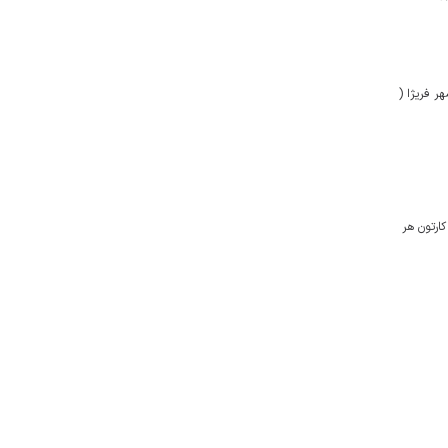
نواره بین‌المللی کارتون HiTHi در کشور کوزوو (شهر فریژا (
کارتون هر