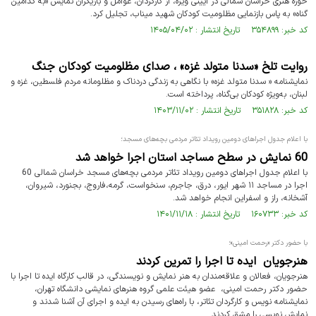
حوزه هنری خراسان شمالی در آیینی ویژه، از کارگردان، عوامل و بازیگران نمایش «به کدامین
گناه» به پاس بازنمایی مظلومیت کودکان شهید میناب، تجلیل کرد.
کد خبر: ۳۵۴۸۹۹ تاریخ انتشار : ۱۴۰۵/۰۴/۰۲
روایت تلخ «سدنا متولد غزه» ، صدای مظلومیت کودکان جنگ
نمایشنامه « سدنا متولد غزه» با نگاهی به زندگی دردناک و مظلومانه مردم فلسطین، غزه و
لبنان، به‌ویژه کودکان بی‌گناه، پرداخته است.
کد خبر: ۳۵۱۸۲۸ تاریخ انتشار : ۱۴۰۳/۱۱/۰۲
با اعلام جدول اجراهای دومین رویداد تئاتر مردمی بچه‌های مسجد؛
60 نمایش در سطح مساجد استان اجرا خواهد شد
با اعلام جدول اجراهای دومین رویداد تئاتر مردمی بچه‌های مسجد خراسان شمالی 60
اجرا در مساجد ۱۱ شهر ایور، درق، جاجرم، سنخواست، گرمه،فاروج، بجنورد، شیروان،
آشخانه، راز و اسفراین انجام خواهد شد.
کد خبر: ۱۶۰۷۳۳ تاریخ انتشار : ۱۴۰۱/۱۱/۱۸
با حضور دکتر «رحمت امینی»؛
هنرجویان ایده تا اجرا را تمرین کردند
هنرجویان، فعالان و علاقه‌مندان به هنر نمایش و نویسندگی، در قالب کارگاه ایده تا اجرا با
حضور دکتر رحمت امینی، عضو هیئت علمی گروه هنرهای نمایشی دانشگاه تهران،
نمایشنامه نویس و کارگردان تئاتر، با راه‌های رسیدن به ایده و اجرای آن آشنا شدند و
نمایش نویسی را مشق کردند.