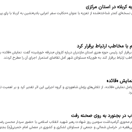
ه کربلا» در استان مرکزی
سخه‌ای کمتر شناخته‌شده از تعزیه با عنوان «حکایت سفر اعرابی بادیه‌نشین به کربلا با پای پیاد
 با مخاطب ارتباط برقرار کرد
رقرار کرد رئیس حوزه هنری استان مازندران درباره کاروان «بدرقه خورشید» گفت: نمایش «قائد» با 
ب ارتباط برقرار کند به طوریکه مسئولان شهر آمل تقاضای استمرار اجرای آن را مطرح کردند.
مایش «قائد»
نمایش «قائد»، از تلاش‌های پژمان شاهوردی و گروه اجرایی این اثر تقدیر کرد و بر اهمیت تول
د.
اب در بجنورد به روی صحنه رفت
اسم محوری گرامیداشت سومین روز شهادت رهبر شهید انقلاب اسلامی با حضور سردار محسن رضا
ولی‌فقیه در خراسان شمالی و جمعی از مسئولان لشکری و کشوری در مصلی امام خمینی(ره) بجنور