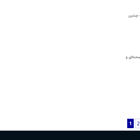
 چندین
صحنه‌ای و
1
2