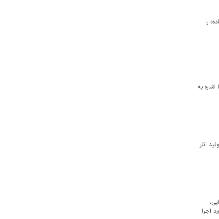
ه» را
اشاره به
ید آثار
یی،
د اجرا