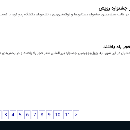
 جشنواره رویش
در قالب سیزدهمین جشنواره دستاوردها و توانمندی‌های دانشجویان دانشگاه پیام نور، با کسب
ر راه یافتند
اطبان در این شهر، به چهل‌وچهارمین جشنواره بین‌المللی تئاتر فجر راه یافتند و در بخش‌های 
3
4
5
6
7
8
9
10
11
>